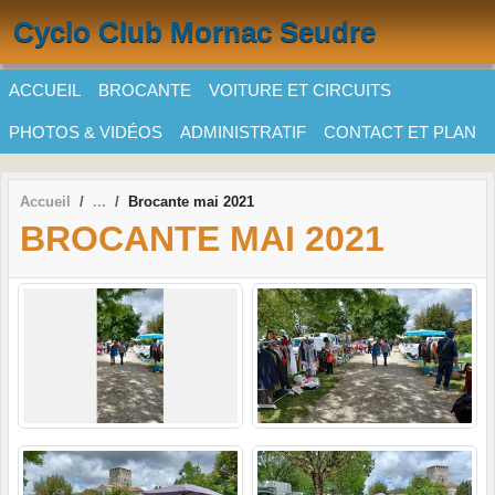
Panneau de gestion des cookies
Cyclo Club Mornac Seudre
ACCUEIL
BROCANTE
VOITURE ET CIRCUITS
PHOTOS & VIDÉOS
ADMINISTRATIF
CONTACT ET PLAN
Accueil
Brocante mai 2021
BROCANTE MAI 2021