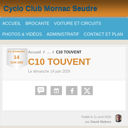
Panneau de gestion des cookies
Cyclo Club Mornac Seudre
ACCUEIL
BROCANTE
VOITURE ET CIRCUITS
PHOTOS & VIDÉOS
ADMINISTRATIF
CONTACT ET PLAN
Le
dimanche
Accueil
C10 TOUVENT
14
C10 TOUVENT
JUIN
2026
Le
dimanche
14
juin
2026
Publié le
11 avril 2026
par
David Walters