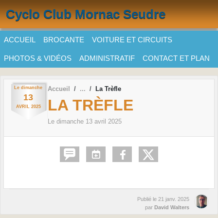
Panneau de gestion des cookies
Cyclo Club Mornac Seudre
ACCUEIL
BROCANTE
VOITURE ET CIRCUITS
PHOTOS & VIDÉOS
ADMINISTRATIF
CONTACT ET PLAN
Le
dimanche
Accueil
La Trèfle
13
LA TRÈFLE
AVRIL
2025
Le
dimanche
13
avril
2025
Publié le
21 janv. 2025
par
David Walters